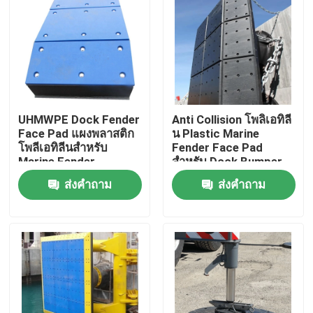
ทัวร์โรงงาน
ควบคุมคุณภาพ
UHMWPE Dock Fender
Anti Collision โพลิเอทิลี
ติดต่อเรา
Face Pad แผงพลาสติก
น Plastic Marine
โพลีเอทิลีนสำหรับ
Fender Face Pad
Marine Fender
สำหรับ Dock Bumper
ข่าว
Boards
ส่งคำถาม
ส่งคำถาม
แผ่นพลาสติกโพลีเอทิลีน
UHMWPE ไลเนอร์
แผ่นป้องกันพื้น