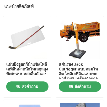
แนะนำผลิตภัณฑ์
แผ่นยิงฮอกกี้น้ำแข็งโพลี
แผ่นรอง Jack
เอทิลีนน้ำหนักโมเลกุลสูง
Outrigger แบบคอมโพ
พิเศษแบบหล่อลื่นตัวเอง
สิต โพลิเอทิลีน แบบพก
บ้าน
พาสำหรับเครื่องจักรกล
หนัก
ส่งคำถาม
ส่งคำถาม
สินค้า
เกี่ยวกับเรา