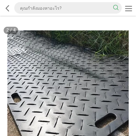
2
/
4